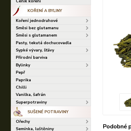
Ceník koření
KOŘENÍ A BYLINY
Koření jednodruhové
Směsi bez glutamanu
Směsi s glutamanem
Pasty, tekutá dochucovadla
Sypké vývary, šťávy
Přírodní barviva
Bylinky
Pepř
Paprika
Chilli
Vanilka, šafrán
Superpotraviny
SUŠENÉ POTRAVINY
Ořechy
Podobné 
Semínka, luštěniny