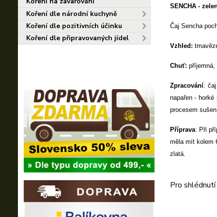
Koření na zavařování
SENCHA - zelen
Koření dle národní kuchyně
Koření dle pozitivních účinku
Čaj Sencha pochá
Koření dle připravovaných jídel
Vzhled:
tmavěze
Chuť:
příjemná,
Zpracování
: ča
napařen - horké 
procesem sušení, 
Příprava
: Při př
měla mít kolem 6
zlatá.
Pro shlédnutí