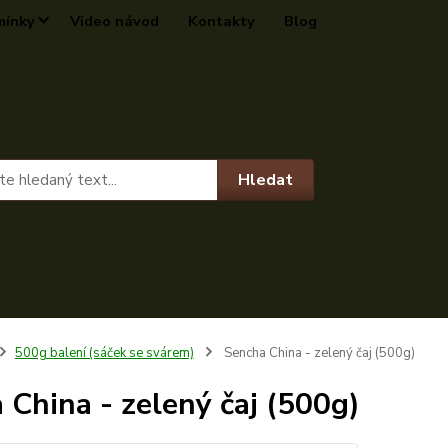
mínky
Video návod
Kontakty
Blog
Hledat
500g balení (sáček se svárem)
Sencha China - zelený čaj (500g)
 China - zelený čaj (500g)