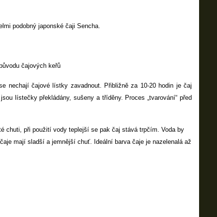
velmi podobný japonské čaji Sencha.
 původu čajových keřů
e nechají čajové lístky zavadnout. Přibližně za 10-20 hodin je čaj
jsou lístečky překládány, sušeny a tříděny. Proces „tvarování“ před
té chuti, při použití vody teplejší se pak čaj stává trpčím. Voda by
aje mají sladší a jemnější chuť. Ideální barva čaje je nazelenalá až