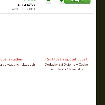
Koupit
4 584 Kč
/
ks
4 093 Kč
bez DPH
boží skladem
Rychlost a spolehlivost
a ve vlastních skladech
Dodávky zajišťujeme v České
republice a Slovensku