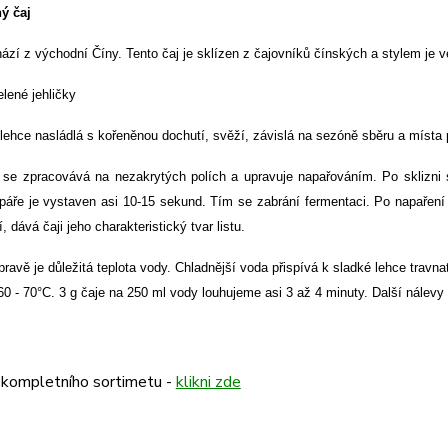
ý čaj
zí z východní Číny. Tento čaj je sklízen z čajovníků čínských a stylem je 
lené jehličky
 lehce nasládlá s kořeněnou dochutí, svěží, závislá na sezóně sběru a místa
j se zpracovává
na nezakrytých polích a upravuje napařováním. Po sklizni s
páře je vystaven asi 10-15 sekund. Tím se zabrání fermentaci. Po napaření 
dává čaji jeho charakteristický tvar listu.
ípravě je důležitá teplota vody. Chladnější voda přispívá k sladké lehce travna
0 - 70°C. 3 g čaje na 250 ml vody louhujeme asi 3 až 4 minuty. Další nálevy č
 kompletního sortimetu -
klikni zde