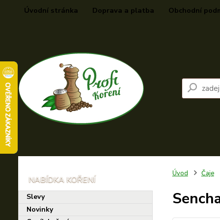
Úvodní stránka
Doprava a platba
Obchodní pod
Úvod
Čaje
Sencha
Slevy
Novinky