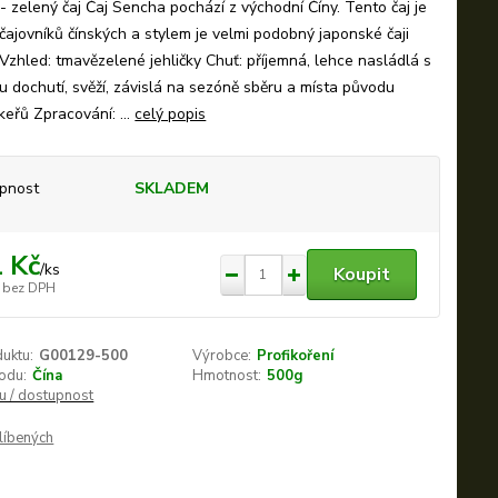
zelený čaj Čaj Sencha pochází z východní Číny. Tento čaj je
 čajovníků čínských a stylem je velmi podobný japonské čaji
zhled: tmavězelené jehličky Chuť: příjemná, lehce nasládlá s
 dochutí, svěží, závislá na sezóně sběru a místa původu
keřů Zpracování: ...
celý popis
pnost
SKLADEM
 Kč
/
ks
Koupit
bez DPH
duktu:
G00129-500
Výrobce:
Profikoření
odu:
Čína
Hmotnost:
500g
nu / dostupnost
líbených