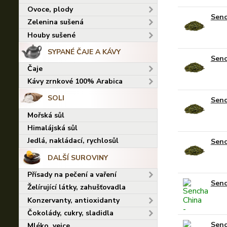
Ovoce, plody
Senc
Zelenina sušená
Houby sušené
SYPANÉ ČAJE A KÁVY
Senc
Čaje
Kávy zrnkové 100% Arabica
SOLI
Senc
Mořská sůl
Himalájská sůl
Jedlá, nakládací, rychlosůl
Senc
DALŠÍ SUROVINY
Přísady na pečení a vaření
Senc
Želírující látky, zahušťovadla
Konzervanty, antioxidanty
Čokolády, cukry, sladidla
Senc
Mléko, vejce