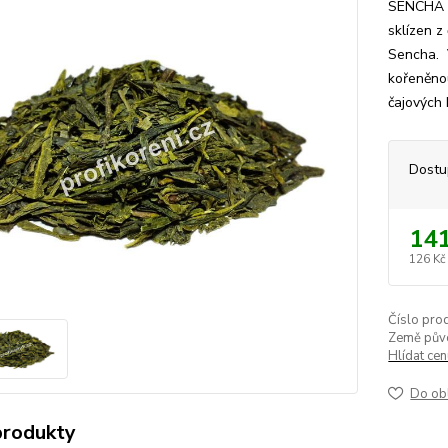
SENCHA - 
sklízen z
Sencha. V
kořeněnou
čajových 
Dostu
141
126 Kč
Číslo pro
Země pův
Hlídat ce
Do ob
produkty