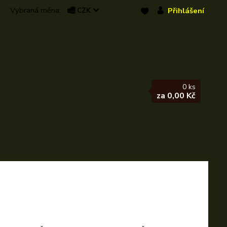
Přihlášení
CZK
0
ks
za
0,00 Kč