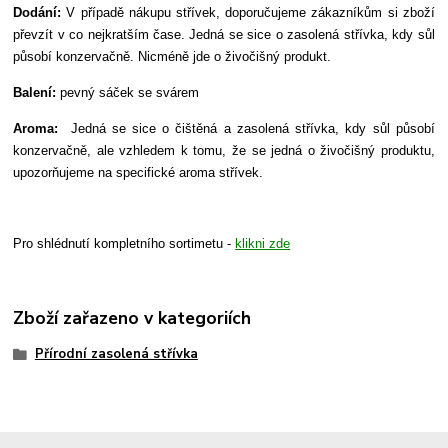
Dodání:
V případě nákupu střívek, doporučujeme zákazníkům si zboží
převzít v co nejkratším čase. Jedná se sice o zasolená střívka, kdy sůl
působí konzervačně. Nicméně jde o živočišný produkt.
Balení:
pevný sáček se svárem
Aroma:
Jedná se sice o čištěná a zasolená střívka, kdy sůl působí
konzervačně, ale vzhledem k tomu, že se jedná o živočišný produktu,
upozorňujeme na specifické aroma střívek.
Pro shlédnutí kompletního sortimetu -
klikni zde
Zboží zařazeno v kategoriích
Přírodní zasolená střívka