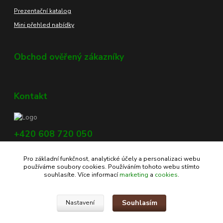
Prezentační katalog
Mini přehled nabídky
Obchod ověřený zákazníky
Kontakt
+420 608 720 050
Využijte náš chat, vpravo dole na obrazovce.
Pro základní funkčnost, analytické účely a personalizaci webu
info@profikoreni.cz
používáme soubory cookies. Používáním tohoto webu stímto
souhlasíte. Více informací
marketing
a
cookies
.
Souhlasím
Nastavení