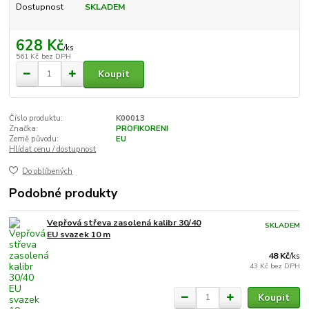
Dostupnost
SKLADEM
628 Kč
/
ks
561 Kč
bez DPH
Koupit
Číslo produktu:
K00013
Značka:
PROFIKORENI
Země původu:
EU
Hlídat cenu / dostupnost
Do oblíbených
Podobné produkty
Vepřová střeva zasolená kalibr 30/40
SKLADEM
EU svazek 10 m
48 Kč
/
ks
43 Kč
bez DPH
Koupit