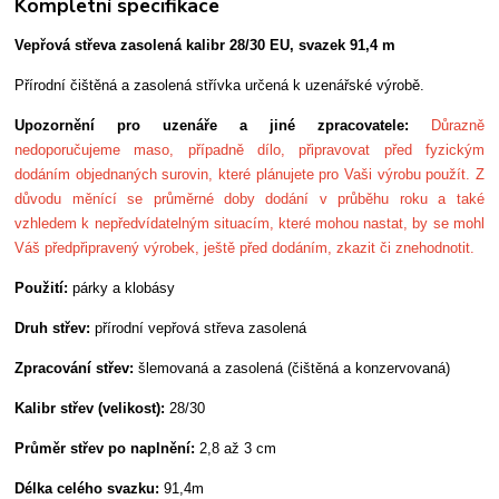
Kompletní specifikace
Vepřová střeva zasolená kalibr 28/30 EU, svazek 91,4 m
Přírodní čištěná a zasolená střívka určená k uzenářské výrobě.
Upozornění pro uzenáře a jiné zpracovatele:
Důrazně
nedoporučujeme maso, případně dílo, připravovat před fyzickým
dodáním objednaných surovin, které plánujete pro Vaši výrobu použít. Z
důvodu měnící se průměrné doby dodání v průběhu roku a také
vzhledem k nepředvídatelným situacím, které mohou nastat, by se mohl
Váš předpřipravený výrobek, ještě před dodáním, zkazit či znehodnotit.
Použití:
párky a klobásy
Druh střev:
přírodní vepřová střeva zasolená
Zpracování střev:
šlemovaná a zasolená (čištěná a konzervovaná)
Kalibr střev (velikost):
28/30
Průměr střev po naplnění:
2,8 až 3 cm
Délka celého svazku:
91,4m