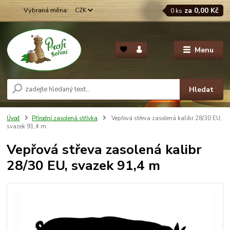
za
0,00 Kč
CZK
0
ks
Menu
Hledat
Úvod
Přírodní zasolená střívka
Vepřová střeva zasolená kalibr 28/30 EU,
svazek 91,4 m
Vepřová střeva zasolená kalibr
28/30 EU, svazek 91,4 m