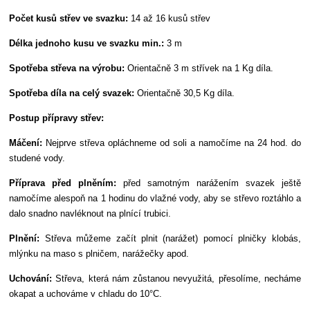
Počet kusů střev ve svazku:
14 až 16 kusů střev
Délka jednoho kusu ve svazku min.:
3 m
Spotřeba střeva na výrobu:
Orientačně 3 m střívek na 1 Kg díla.
Spotřeba díla na celý svazek:
Orientačně 30,5 Kg díla.
Postup přípravy střev:
Máčení:
Nejprve střeva opláchneme od soli a namočíme na 24 hod. do
studené vody.
Příprava před plněním:
před samotným narážením svazek ještě
namočíme alespoň na 1 hodinu do vlažné vody, aby se střevo roztáhlo a
dalo snadno navléknout na plnící trubici.
Plnění:
Střeva můžeme začít plnit (narážet) pomocí plničky klobás,
mlýnku na maso s plničem, narážečky apod.
Uchování:
Střeva, která nám zůstanou nevyužitá, přesolíme, necháme
okapat a uchováme v chladu do 10°C.