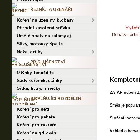
ŘEZNÍCI A UZENÁŘI
Koření na uzeniny, klobásy
Výběr
Přírodní zasolená střívka
Bohatý sortim
Umělé obaly na salámy aj.
Síťky, motouzy, špejle
Nože, ocílky
PŘÍSLUŠENSTVÍ
Mlýnky, hmoždíře
Kompletní
Sady kořenek, slánky
Sítka, filtry, hrnečky
ZATAR neboli
Z
DOPLŇUJÍCÍ ROZDĚLENÍ
Směs je populárn
Koření pro děti
Koření pro pekaře
Složení:
sezamo
Koření pro cukráře
Vzhled a barva:
Koření na grilování