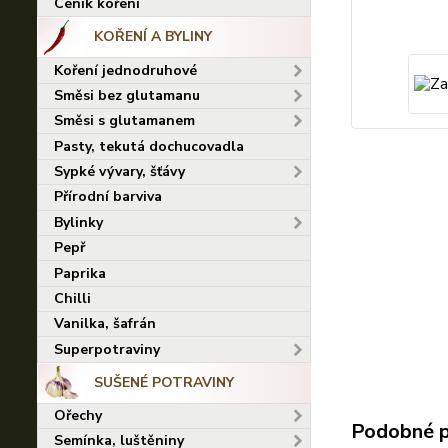
Ceník koření
KOŘENÍ A BYLINY
Koření jednodruhové
Směsi bez glutamanu
Směsi s glutamanem
Pasty, tekutá dochucovadla
Sypké vývary, šťávy
Přírodní barviva
Bylinky
Pepř
Paprika
Chilli
Vanilka, šafrán
Superpotraviny
SUŠENÉ POTRAVINY
Ořechy
Podobné 
Semínka, luštěniny