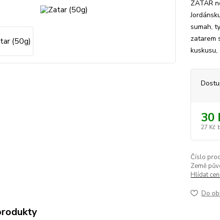
ZATAR neb
Jordánsku
sumah, ty
zatarem s
kuskusu, 
Dostu
30 
27 Kč
Číslo pro
Země pův
Hlídat ce
Do ob
produkty