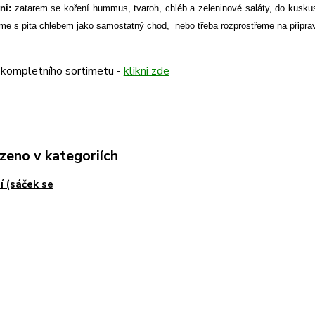
yni:
zatarem se koření hummus, tvaroh, chléb a zeleninové saláty, do kuskus
me s pita chlebem jako samostatný chod, nebo třeba rozprostřeme na připra
 kompletního sortimetu -
klikni zde
zeno v kategoriích
í (sáček se