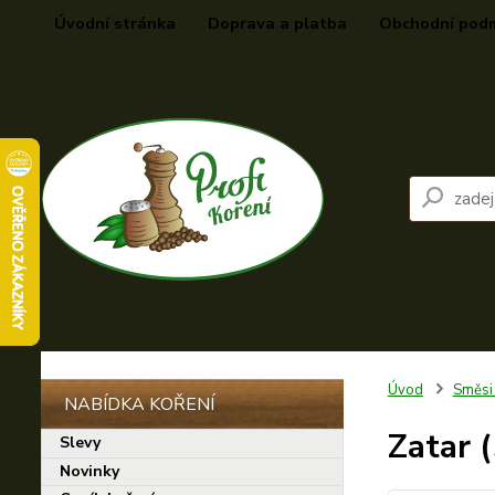
Úvodní stránka
Doprava a platba
Obchodní pod
Úvod
Směsi
Zatar 
Slevy
Novinky