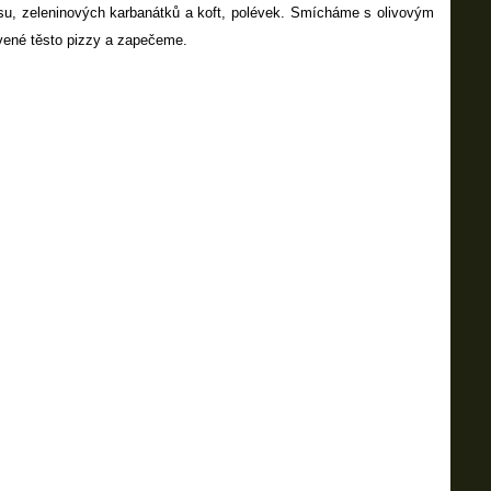
u, zeleninových karbanátků a koft, polévek. S
mícháme s olivovým
vené těsto pizzy a zapečeme.