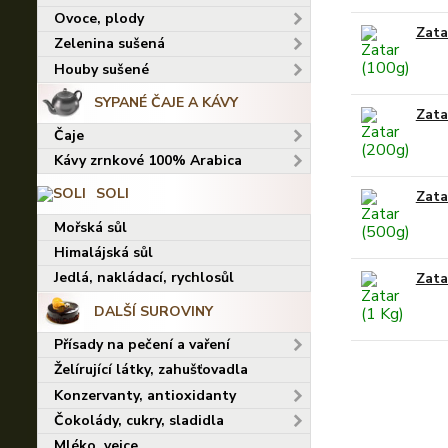
Ovoce, plody
Zata
Zelenina sušená
Houby sušené
SYPANÉ ČAJE A KÁVY
Zata
Čaje
Kávy zrnkové 100% Arabica
SOLI
Zata
Mořská sůl
Himalájská sůl
Jedlá, nakládací, rychlosůl
Zata
DALŠÍ SUROVINY
Přísady na pečení a vaření
Želírující látky, zahušťovadla
Konzervanty, antioxidanty
Čokolády, cukry, sladidla
Mléko, vejce