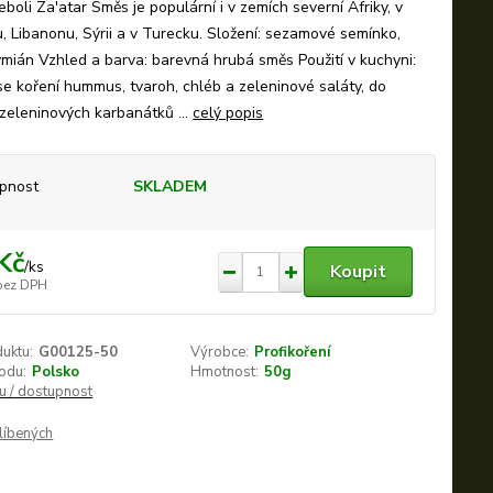
oli Za'atar Směs je populární i v zemích severní Afriky, v
, Libanonu, Sýrii a v Turecku. Složení: sezamové semínko,
mián Vzhled a barva: barevná hrubá směs Použití v kuchyni:
e koření hummus, tvaroh, chléb a zeleninové saláty, do
zeleninových karbanátků ...
celý popis
pnost
SKLADEM
Kč
/
ks
Koupit
bez DPH
duktu:
G00125-50
Výrobce:
Profikoření
odu:
Polsko
Hmotnost:
50g
nu / dostupnost
líbených