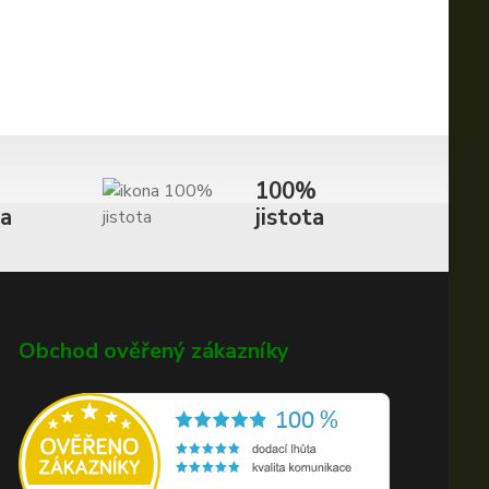
100%
va
jistota
Obchod ověřený zákazníky