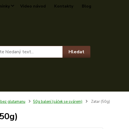
mínky
Video návod
Kontakty
Blog
Hledat
 bez glutamanu
50g balení (sáček se svárem)
Zatar (50g)
(50g)