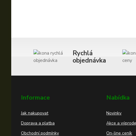
Rychlá
objednávka
Informace
Nabídka
Jak nakupovat
Novinky
Doprava a platba
Akce a výprode
Obchodní podmínky
On-line ceník