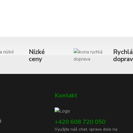
Nízké
Rychlá
ceny
dopra
Kontakt
j
+420 608 720 050
Využijte náš chat, vpravo dole na