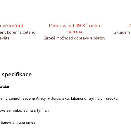
ové koření
Doprava od 49 Kč nebo
Z
zdarma
ent koření z celého
Skladem 
světa
Široké možnosti dopravy a platby
 specifikace
a'atar
í i v zemích severní Afriky, v Jordánsku, Libanonu, Sýrii a v Turecku.
vé semínko, sumah, tymián
barevná hrubá směs