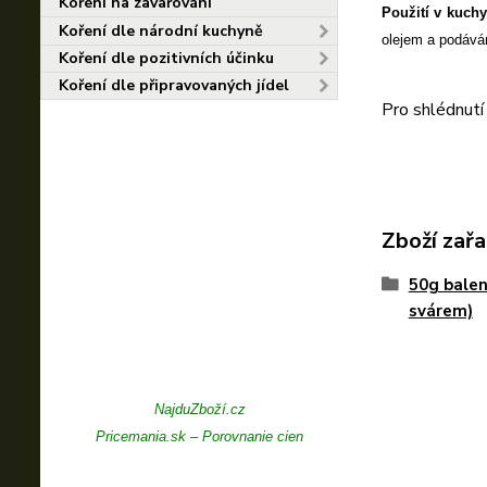
Koření na zavařování
Použití v kuch
Koření dle národní kuchyně
olejem a podává
Koření dle pozitivních účinku
Koření dle připravovaných jídel
Pro shlédnutí
Zboží zařa
50g balen
svárem)
NajduZboží.cz
Pricemania.sk – Porovnanie cien