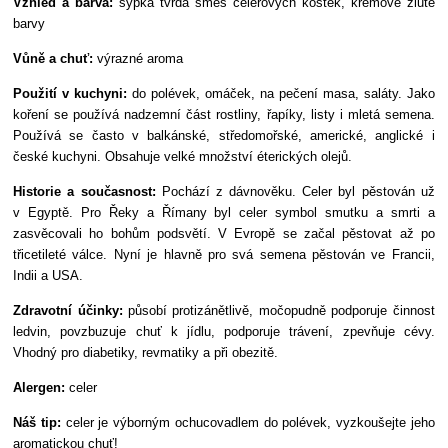
Vzhled a barva:
sypká tvrdá směs celerových kostek, krémově žluté
barvy
Vůně a chuť:
výrazné aroma
Použití v kuchyni:
do polévek, omáček, na pečení masa, saláty. Jako
koření se používá nadzemní část rostliny, řapíky, listy i mletá semena.
Používá se často v balkánské, středomořské, americké, anglické i
české kuchyni. Obsahuje velké množství éterických olejů.
Historie a současnost:
Pochází z dávnověku. Celer byl pěstován už
v Egyptě. Pro Řeky a Římany byl celer symbol smutku a smrti a
zasvěcovali ho bohům podsvětí. V Evropě se začal pěstovat až po
třicetileté válce. Nyní je hlavně pro svá semena pěstován ve Francii,
Indii a USA.
Zdravotní účinky:
působí protizánětlivě, močopudně podporuje činnost
ledvin, povzbuzuje chuť k jídlu, podporuje trávení, zpevňuje cévy.
Vhodný pro diabetiky, revmatiky a při obezitě.
Alergen:
celer
Náš tip:
celer je výborným ochucovadlem do polévek, vyzkoušejte jeho
aromatickou chuť!