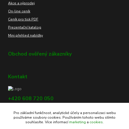
Akce a výprodej
On-line ceník
Ceník pro tisk PDF
Prezentační katalog
Mini přehled nabídky
Obchod ověřený zákazníky
Kontakt
+420 608 720 050
Využijte náš chat, vpravo dole na obrazovce.
Pro základní funkčnost, analytické účely a personalizaci webu
info@profikoreni.cz
používáme soubory cookies. Používáním tohoto webu stímto
souhlasíte. Více informací
marketing
a
cookies
.