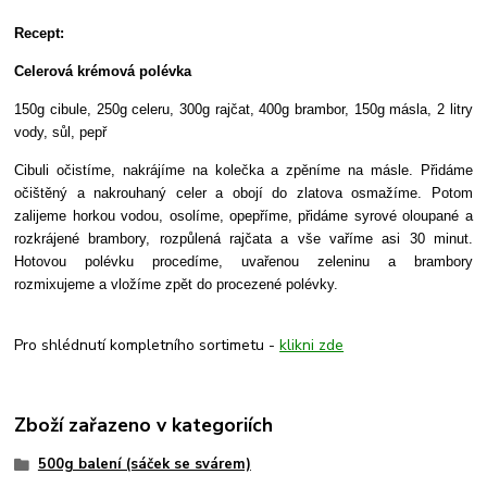
Recept:
Celerová krémová polévka
150g cibule, 250g celeru, 300g rajčat, 400g brambor, 150g másla, 2 litry
vody, sůl, pepř
Cibuli očistíme, nakrájíme na kolečka a zpěníme na másle. Přidáme
očištěný a nakrouhaný celer a obojí do zlatova osmažíme. Potom
zalijeme horkou vodou, osolíme, opepříme, přidáme syrové oloupané a
rozkrájené brambory, rozpůlená rajčata a vše vaříme asi 30 minut.
Hotovou polévku procedíme, uvařenou zeleninu a brambory
rozmixujeme a vložíme zpět do procezené polévky.
Pro shlédnutí kompletního sortimetu -
klikni zde
Zboží zařazeno v kategoriích
500g balení (sáček se svárem)