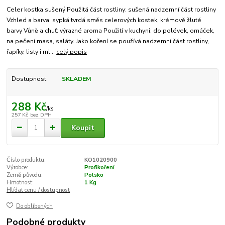
Celer kostka sušený Použitá část rostliny: sušená nadzemní část rostliny
Vzhled a barva: sypká tvrdá směs celerových kostek, krémově žluté
barvy Vůně a chuť: výrazné aroma Použití v kuchyni: do polévek, omáček,
na pečení masa, saláty. Jako koření se používá nadzemní část rostliny,
řapíky, listy i ml...
celý popis
Dostupnost
SKLADEM
288 Kč
/
ks
257 Kč
bez DPH
Koupit
Číslo produktu:
KO1020900
Výrobce:
Profikoření
Země původu:
Polsko
Hmotnost:
1 Kg
Hlídat cenu / dostupnost
Do oblíbených
Podobné produkty