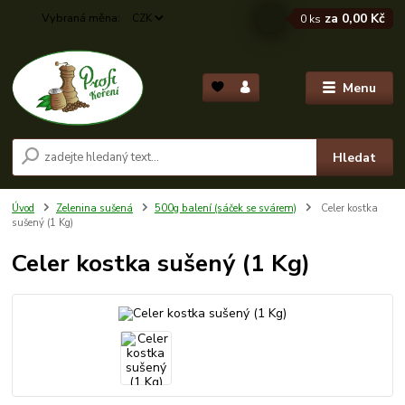
za
0,00 Kč
CZK
0
ks
Menu
Hledat
Úvod
Zelenina sušená
500g balení (sáček se svárem)
Celer kostka
sušený (1 Kg)
Celer kostka sušený (1 Kg)