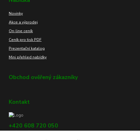
Nabídka
Novinky
Akce a výprodej
On-line ceník
Ceník pro tisk PDF
Prezentační katalog
Mini přehled nabídky
Obchod ověřený zákazníky
Kontakt
+420 608 720 050
Využijte náš chat, vpravo dole na obrazovce.