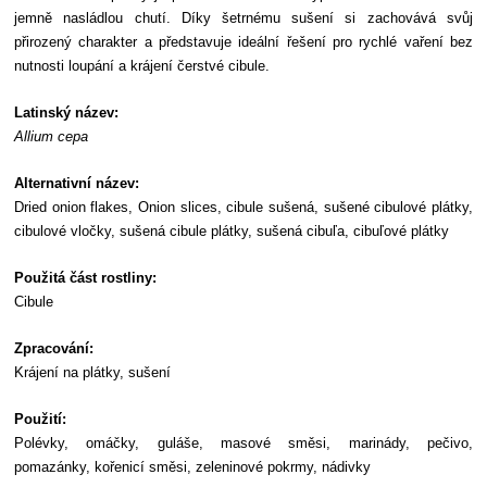
jemně nasládlou chutí. Díky šetrnému sušení si zachovává svůj
přirozený charakter a představuje ideální řešení pro rychlé vaření bez
nutnosti loupání a krájení čerstvé cibule.
Latinský název:
Allium cepa
Alternativní název:
Dried onion flakes, Onion slices, cibule sušená, sušené cibulové plátky,
cibulové vločky, sušená cibule plátky, sušená cibuľa, cibuľové plátky
Použitá část rostliny:
Cibule
Zpracování:
Krájení na plátky, sušení
Použití:
Polévky, omáčky, guláše, masové směsi, marinády, pečivo,
pomazánky, kořenicí směsi, zeleninové pokrmy, nádivky