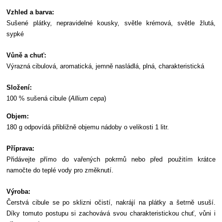
Vzhled a barva:
Sušené plátky, nepravidelné kousky, světle krémová, světle žlutá,
sypké
Vůně a chuť:
Výrazná cibulová, aromatická, jemně nasládlá, plná, charakteristická
Složení:
100 % sušená cibule (
Allium cepa
)
Objem:
180 g odpovídá přibližně objemu nádoby o velikosti 1 litr.
Příprava:
Přidávejte přímo do vařených pokrmů nebo před použitím krátce
namočte do teplé vody pro změknutí.
Výroba:
Čerstvá cibule se po sklizni očistí, nakrájí na plátky a šetrně usuší.
Díky tomuto postupu si zachovává svou charakteristickou chuť, vůni i