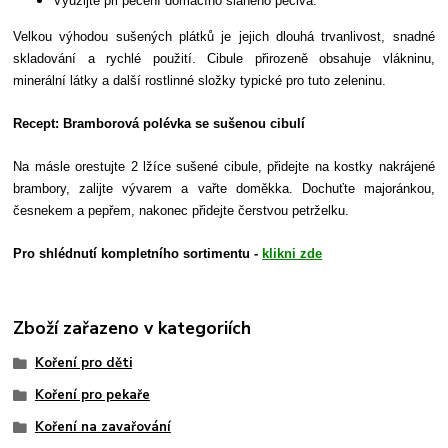
Využijte při pečení domácího slaného pečiva.
Velkou výhodou sušených plátků je jejich dlouhá trvanlivost, snadné
skladování a rychlé použití. Cibule přirozeně obsahuje vlákninu,
minerální látky a další rostlinné složky typické pro tuto zeleninu.
Recept: Bramborová polévka se sušenou cibulí
Na másle orestujte 2 lžíce sušené cibule, přidejte na kostky nakrájené
brambory, zalijte vývarem a vařte doměkka. Dochuťte majoránkou,
česnekem a pepřem, nakonec přidejte čerstvou petrželku.
Pro shlédnutí kompletního sortimentu -
klikni zde
Zboží zařazeno v kategoriích
Koření pro děti
Koření pro pekaře
Koření na zavařování