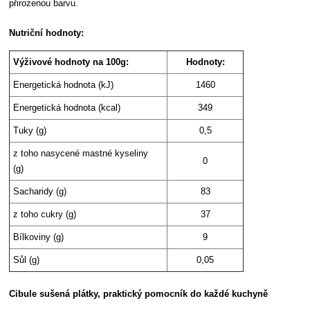
přirozenou barvu.
Nutriční hodnoty:
Výživové hodnoty na 100g:
Hodnoty:
Energetická hodnota (kJ)
1460
Energetická hodnota (kcal)
349
Tuky (g)
0,5
z toho nasycené mastné kyseliny
0
(g)
Sacharidy (g)
83
z toho cukry (g)
37
Bílkoviny (g)
9
Sůl (g)
0,05
Cibule sušená plátky, praktický pomocník do každé kuchyně