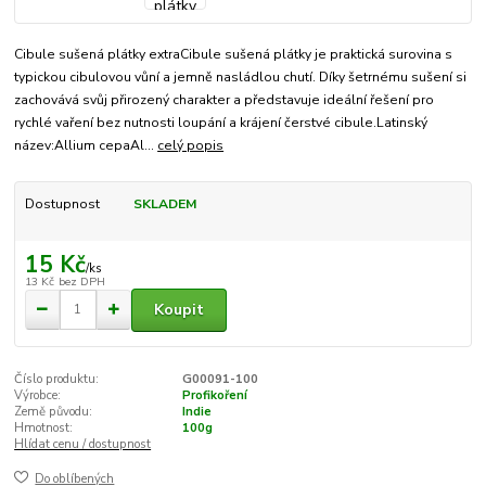
Cibule sušená plátky extraCibule sušená plátky je praktická surovina s
typickou cibulovou vůní a jemně nasládlou chutí. Díky šetrnému sušení si
zachovává svůj přirozený charakter a představuje ideální řešení pro
rychlé vaření bez nutnosti loupání a krájení čerstvé cibule.Latinský
název:Allium cepaAl...
celý popis
Dostupnost
SKLADEM
15 Kč
/
ks
13 Kč
bez DPH
Koupit
Číslo produktu:
G00091-100
Výrobce:
Profikoření
Země původu:
Indie
Hmotnost:
100g
Hlídat cenu / dostupnost
Do oblíbených