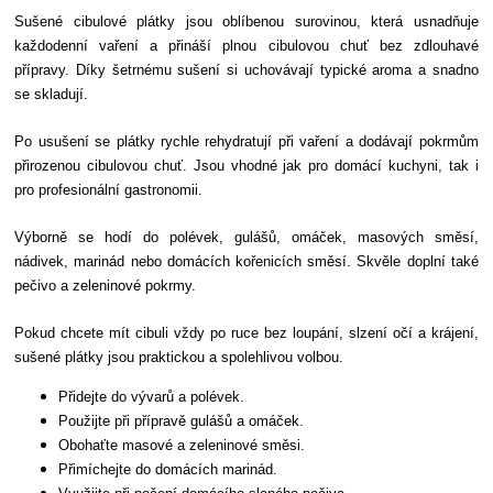
Sušené cibulové plátky jsou oblíbenou surovinou, která usnadňuje
každodenní vaření a přináší plnou cibulovou chuť bez zdlouhavé
přípravy. Díky šetrnému sušení si uchovávají typické aroma a snadno
se skladují.
Po usušení se plátky rychle rehydratují při vaření a dodávají pokrmům
přirozenou cibulovou chuť. Jsou vhodné jak pro domácí kuchyni, tak i
pro profesionální gastronomii.
Výborně se hodí do polévek, gulášů, omáček, masových směsí,
nádivek, marinád nebo domácích kořenicích směsí. Skvěle doplní také
pečivo a zeleninové pokrmy.
Pokud chcete mít cibuli vždy po ruce bez loupání, slzení očí a krájení,
sušené plátky jsou praktickou a spolehlivou volbou.
Přidejte do vývarů a polévek.
Použijte při přípravě gulášů a omáček.
Obohaťte masové a zeleninové směsi.
Přimíchejte do domácích marinád.