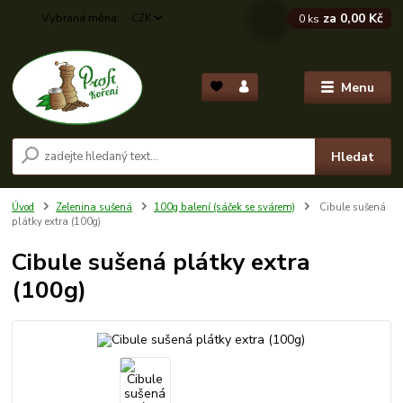
za
0,00 Kč
CZK
0
ks
Menu
Hledat
Úvod
Zelenina sušená
100g balení (sáček se svárem)
Cibule sušená
plátky extra (100g)
Cibule sušená plátky extra
(100g)