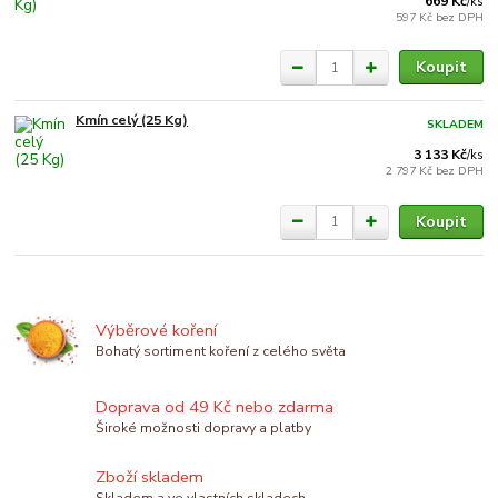
669 Kč
/
ks
597 Kč
bez DPH
Koupit
Kmín celý (25 Kg)
SKLADEM
3 133 Kč
/
ks
2 797 Kč
bez DPH
Koupit
Výběrové koření
Bohatý sortiment koření z celého světa
Doprava od 49 Kč nebo zdarma
Široké možnosti dopravy a platby
Zboží skladem