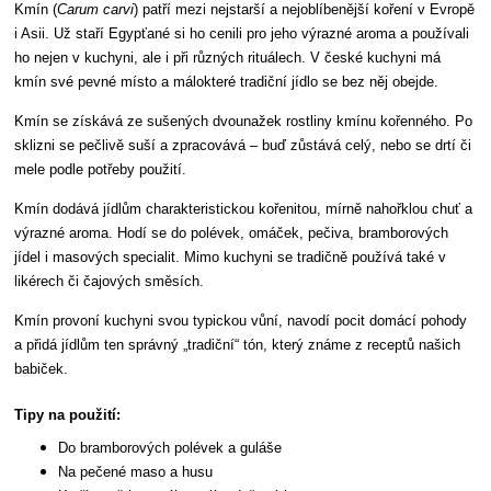
Kmín (
Carum carvi
) patří mezi nejstarší a nejoblíbenější koření v Evropě
i Asii. Už staří Egypťané si ho cenili pro jeho výrazné aroma a používali
ho nejen v kuchyni, ale i při různých rituálech. V české kuchyni má
kmín své pevné místo a málokteré tradiční jídlo se bez něj obejde.
Kmín se získává ze sušených dvounažek rostliny kmínu kořenného. Po
sklizni se pečlivě suší a zpracovává – buď zůstává celý, nebo se drtí či
mele podle potřeby použití.
Kmín dodává jídlům charakteristickou kořenitou, mírně nahořklou chuť a
výrazné aroma. Hodí se do polévek, omáček, pečiva, bramborových
jídel i masových specialit. Mimo kuchyni se tradičně používá také v
likérech či čajových směsích.
Kmín provoní kuchyni svou typickou vůní, navodí pocit domácí pohody
a přidá jídlům ten správný „tradiční“ tón, který známe z receptů našich
babiček.
Tipy na použití:
Do bramborových polévek a guláše
Na pečené maso a husu