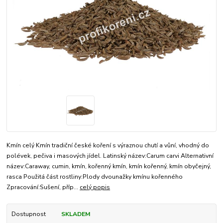
Kmín celý Kmín tradiční české koření s výraznou chutí a vůní, vhodný do
polévek, pečiva i masových jídel. Latinský název:Carum carvi Alternativní
název:Caraway, cumin, kmín, kořenný kmín, kmín kořenný, kmín obyčejný,
rasca Použitá část rostliny:Plody dvounažky kmínu kořenného
Zpracování:Sušení, příp...
celý popis
Dostupnost
SKLADEM