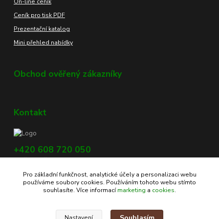
On-line ceník
Ceník pro tisk PDF
Prezentační katalog
Mini přehled nabídky
Obchod ověřený zákazníky
Kontakt
+420 608 720 050
Využijte náš chat, vpravo dole na obrazovce.
Pro základní funkčnost, analytické účely a personalizaci webu
info@profikoreni.cz
používáme soubory cookies. Používáním tohoto webu stímto
souhlasíte. Více informací
marketing
a
cookies
.
Souhlasím
Nastavení