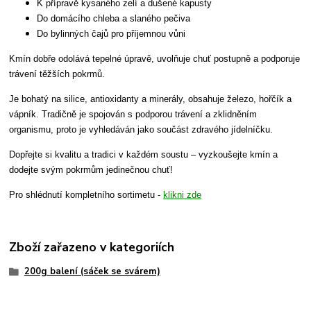
K přípravě kysaného zelí a dušené kapusty
Do domácího chleba a slaného pečiva
Do bylinných čajů pro příjemnou vůni
Kmín dobře odolává tepelné úpravě, uvolňuje chuť postupně a podporuje
trávení těžších pokrmů.
Je bohatý na silice, antioxidanty a minerály, obsahuje železo, hořčík a
vápník. Tradičně je spojován s podporou trávení a zklidněním
organismu, proto je vyhledáván jako součást zdravého jídelníčku.
Dopřejte si kvalitu a tradici v každém soustu – vyzkoušejte kmín a
dodejte svým pokrmům jedinečnou chuť!
Pro shlédnutí kompletního sortimetu -
klikni zde
Zboží zařazeno v kategoriích
200g balení (sáček se svárem)