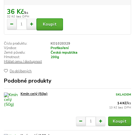
36 Kč
/
ks
32 Kč
bez DPH
Koupit
Číslo produktu:
KO1020329
Výrobce:
Profikoření
Země původu:
Česká republika
Hmotnost:
200g
Hlídat cenu / dostupnost
Do oblíbených
Podobné produkty
Kmín celý (50g)
SKLADEM
14 Kč
/
ks
13 Kč
bez DPH
Koupit