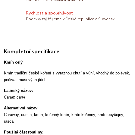
Skladem a ve vlastních skladech
Rychlost a spolehlivost
Dodávky zajišťujeme v České republice a Slovensku
Kompletní specifikace
Kmín celý
Kmín tradiční české koření s výraznou chutí a vůní, vhodný do polévek,
pečiva i masových jídel.
Latinský název:
Carum carvi
Alternativní název:
Caraway, cumin, kmín, kořenný kmín, kmín kořenný, kmín obyčejný,
rasca
Použitá část rostliny: