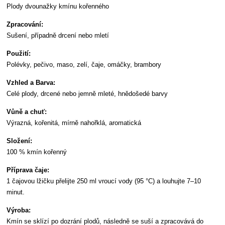
Plody dvounažky kmínu kořenného
Zpracování:
Sušení, případně drcení nebo mletí
Použití:
Polévky, pečivo, maso, zelí, čaje, omáčky, brambory
Vzhled a Barva:
Celé plody, drcené nebo jemně mleté, hnědošedé barvy
Vůně a chuť:
Výrazná, kořenitá, mírně nahořklá, aromatická
Složení:
100 % kmín kořenný
Příprava čaje:
1 čajovou lžičku přelijte 250 ml vroucí vody (95 °C) a louhujte 7–10
minut.
Výroba:
Kmín se sklízí po dozrání plodů, následně se suší a zpracovává do