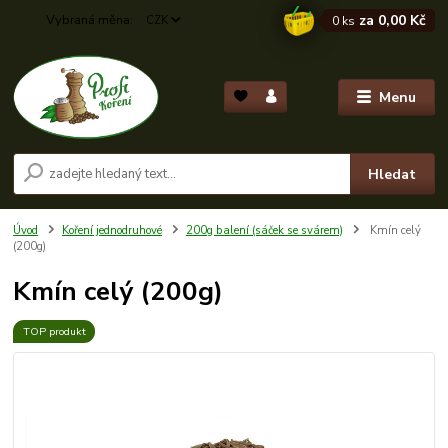
za
0,00 Kč
CZK
0
ks
Menu
Hledat
Úvod
Koření jednodruhové
200g balení (sáček se svárem)
Kmín celý
(200g)
Kmín celý (200g)
TOP produkt