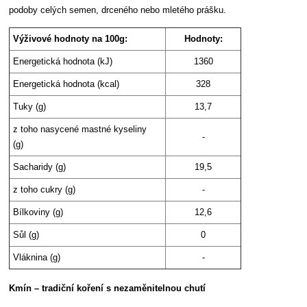
podoby celých semen, drceného nebo mletého prášku.
Výživové hodnoty na 100g:
Hodnoty:
Energetická hodnota (kJ)
1360
Energetická hodnota (kcal)
328
Tuky (g)
13,7
z toho nasycené mastné kyseliny
-
(g)
Sacharidy (g)
19,5
z toho cukry (g)
-
Bílkoviny (g)
12,6
Sůl (g)
0
Vláknina (g)
-
Kmín – tradiční koření s nezaměnitelnou chutí