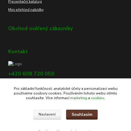
Prezentační katalog
Mini přehled nabídky
Obchod ověřený zákazníky
Kontakt
+420 608 720 050
Využijte náš chat, vpravo dole na obrazovce.
Pro základní funkčnost, analytické účely a personalizaci webu
info@profikoreni.cz
používáme soubory cookies. Používáním tohoto webu stímto
souhlasíte. Více informací
marketing
a
cookies
.
Souhlasím
Nastavení
Copyright © 2020 - www.profikoreni.cz