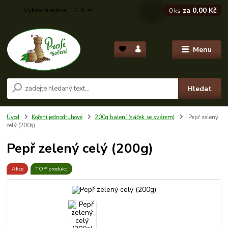
za
0,00 Kč
CZK
0
ks
Menu
Hledat
Úvod
Koření jednodruhové
200g balení (sáček se svárem)
Pepř zelený
celý (200g)
Pepř zelený celý (200g)
Akce
TOP produkt