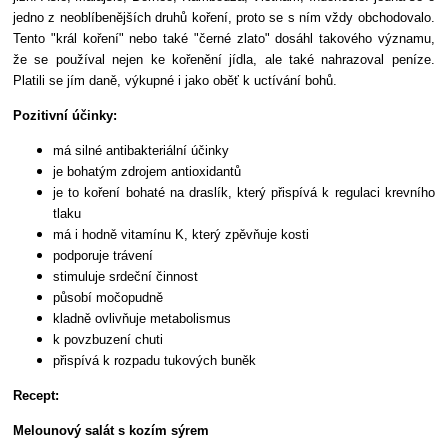
jedno z neoblíbenějších druhů koření, proto se s ním vždy obchodovalo.
Tento "král koření" nebo také "černé zlato" dosáhl takového významu,
že se používal nejen ke kořenění jídla, ale také nahrazoval peníze.
Platili se jím daně, výkupné i jako oběť k uctívání bohů.
Pozitivní účinky:
má silné antibakteriální účinky
je bohatým zdrojem antioxidantů
je to koření bohaté na draslík, který přispívá k regulaci krevního
tlaku
má i hodně vitamínu K, který zpěvňuje kosti
podporuje trávení
stimuluje srdeční činnost
působí močopudně
kladně ovlivňuje metabolismus
k povzbuzení chuti
přispívá k rozpadu tukových buněk
Recept:
Melounový salát s kozím sýrem