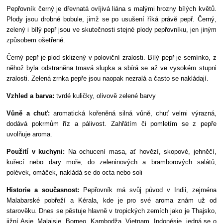
Pepřovník černý je dřevnatá ovíjivá liána s malými hrozny bílých květů.
Plody jsou drobné bobule, jimž se po usušení říká právě pepř.
Černý,
zelený i bílý pepř jsou ve skutečnosti stejné plody pepřovníku, jen jiným
způsobem ošetřené.
Černý pepř je plod sklizený v poloviční zralosti. Bílý pepř je semínko, z
něhož byla odstraněna tmavá slupka a sbírá se až ve vysokém stupni
zralosti. Zelená zrnka pepře jsou naopak nezralá a často se nakládají.
Vzhled a barva:
tvrdé kuličky, olivově zelené barvy
Vůně a chuť:
aromatická kořeněná silná vůně, chuť velmi výrazná,
dodává pokrmům říz a pálivost. Zahřátím či pomletím se z pepře
uvolňuje aroma.
Použití v kuchyni:
Na ochucení masa, ať hovězí, skopové, jehněčí,
kuřecí nebo dary moře, do zeleninových a bramborových salátů,
polévek, omáček, nakládá se do octa nebo soli
Historie a současnost:
Pepřovník má svůj původ v Indii, zejména
Malabarské pobřeží a Kérala, kde je pro své aroma znám už od
starověku. Dnes se pěstuje hlavně v tropických zemích jako je Thajsko,
jižní Asie, Malajsie, Borneo, Kambodža, Vietnam, Indonésie. jedná se o