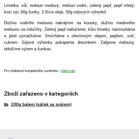
Limetka, sůl, meloun medový, meloun vodní, zelený pepř, pepř mletý,
kozí sýr, 60g šunky, 2 lžíce oleje, 50g sójových výhonků
Dužinu vodního melounu nakrájíme na kousky, dužinu medového
melounu na měsíčky. Zelený pepř natlučeme, kůru limetky nastrouháme
a plod vymačkáme. Smícháme s ořechovým olejem, pepřem, solí,
cukrem. Sójové výhonky pokapeme dresinkem. Zalijeme melouny,
obložíme sýrem a šunkou.
Pro shlédnutí kompletního sortimetu -
klikni zde
Zboží zařazeno v kategoriích
200g balení (sáček se svárem)