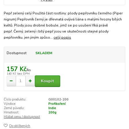
Pepř zelený celý Použitá část rostliny: plody pepřovníku černého (Piper
nigrum) Pepřovník černý je dřevnatá ovíjivá liána s malými hrozny bílých
květů. Plody jsou drobné bobule, jimž se po usušení říká právě
pepř. Černý, zelený i bílý pepř jsou ve skutečnosti stejné plody
pepřovníku, jen jiným způso...
celý popis
Dostupnost
SKLADEM
157 Kč
/
ks
140 Kč
bez DPH
Koupit
Číslo produktu:
G00102-200
Výrobce:
Profikoření
Země původu:
Indie
Hmotnost:
200g
Hlídat cenu / dostupnost
Do oblíbených