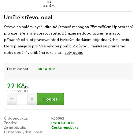
Umělé střevo, obal
Střevo na salám, sýr / uditelné / tmavé mahagon 75mm/50cm Upozornění
pro uzenáře a jiné zpracovatele: Důrazně nedoporučujeme maso,
případně dílo, přípravovat před fyzickým dodáním objednaných surovin,
které plánujete pro Vaši výrobu použít. Z důvodu měnící se průměrné
doby dodání v průběhu roku a ta...
celý popis
Dostupnost
SKLADEM
22 Kč
/
ks
18 Kč
bez DPH
Koupit
Číslo produktu:
K00063
Značka:
PROFIKORENI
Země původu:
Česká republika
Hlídat cenu / dostupnost