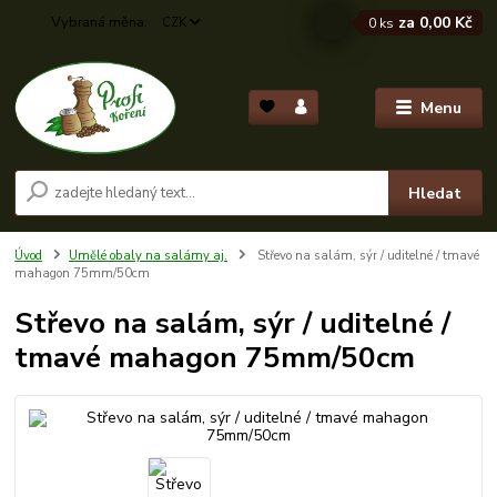
za
0,00 Kč
CZK
0
ks
Menu
Hledat
Úvod
Umělé obaly na salámy aj.
Střevo na salám, sýr / uditelné / tmavé
mahagon 75mm/50cm
Střevo na salám, sýr / uditelné /
tmavé mahagon 75mm/50cm