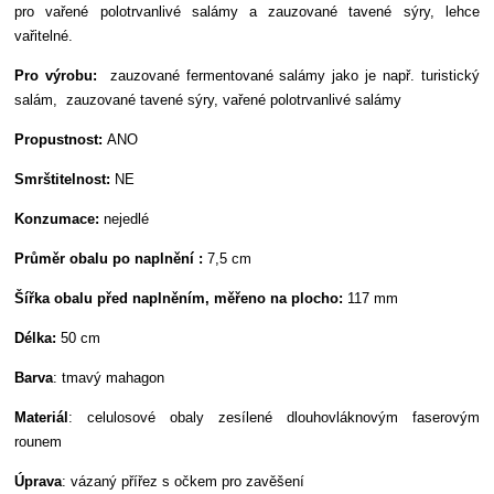
pro vařené polotrvanlivé salámy a zauzované tavené sýry, lehce
vařitelné.
Pro výrobu:
zauzované fermentované salámy jako je např. turistický
salám, zauzované tavené sýry, vařené polotrvanlivé salámy
Propustnost:
ANO
Smrštitelnost:
NE
Konzumace:
nejedlé
Průměr obalu po naplnění :
7,5 cm
Šířka obalu před naplněním, měřeno na plocho:
117 mm
Délka:
50 cm
Barva
: tmavý mahagon
Materiál
: celulosové obaly zesílené dlouhovláknovým faserovým
rounem
Úprava
: vázaný přířez s očkem pro zavěšení