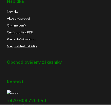
Nabídka
Novinky
Akce a výprodej
On-line ceník
Ceník pro tisk PDF
Prezentační katalog
Mini přehled nabídky
Obchod ověřený zákazníky
Kontakt
+420 608 720 050
Využijte náš chat, vpravo dole na obrazovce.