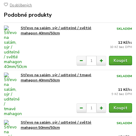
Do oblíbených
Podobné produkty
Střevo na salám, sýr / uditelné / světlé
SKLADEM
mahagon 40mm/50cm
12 Kč
/
ks
10 Kč
bez DPH
Koupit
Střevo na salám, sýr / uditelné / tmavé
SKLADEM
mahagon 40mm/50cm
11 Kč
/
ks
9 Kč
bez DPH
Koupit
Střevo na salám, sýr / uditelné / světlé
SKLADEM
mahagon 50mm/50cm