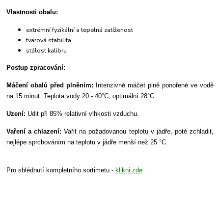
Vlastnosti obalu:
extrémní fyzikální a tepelná zatíženost
tvarová stabilita
stálost kalibru
Postup zpracování:
Máčení obalů před plněním:
Intenzivně máčet plně ponořené ve vodě
na 15 minut. Teplota vody 20 - 40°C, optimální 28°C.
Uzení:
Udit při 85% relativní vlhkosti vzduchu.
Vaření a chlazení:
Vařit na požadovanou teplotu v jádře, poté zchladit,
nejlépe sprchováním na teplotu v jádře menší než 25 °C.
Pro shlédnutí kompletního sortimetu -
klikni zde