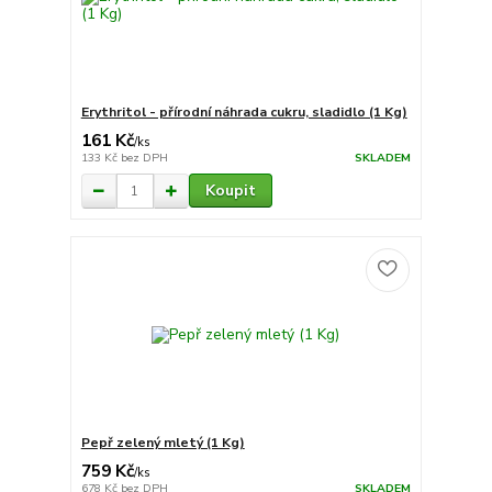
Erythritol - přírodní náhrada cukru, sladidlo (1 Kg)
161 Kč
/
ks
133 Kč
bez DPH
SKLADEM
Koupit
Pepř zelený mletý (1 Kg)
759 Kč
/
ks
678 Kč
bez DPH
SKLADEM