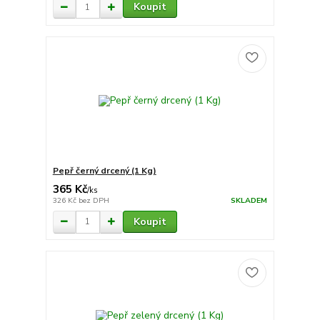
Koupit
Pepř černý drcený (1 Kg)
365 Kč
/
ks
326 Kč
bez DPH
SKLADEM
Koupit