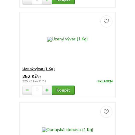
Uzený vývar (1 Kg)
252 Kč
/
ks
225 Kč
bez DPH
SKLADEM
Koupit