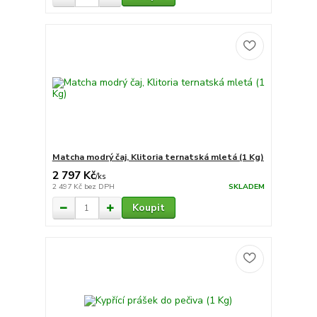
Matcha modrý čaj, Klitoria ternatská mletá (1 Kg)
2 797 Kč
/
ks
2 497 Kč
bez DPH
SKLADEM
Koupit