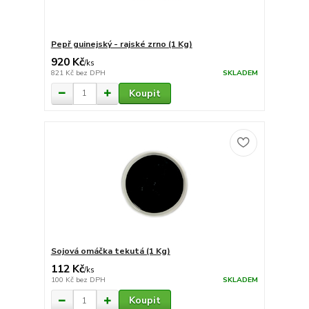
Pepř guinejský - rajské zrno (1 Kg)
920 Kč
/
ks
821 Kč
bez DPH
SKLADEM
Koupit
Sojová omáčka tekutá (1 Kg)
112 Kč
/
ks
100 Kč
bez DPH
SKLADEM
Koupit