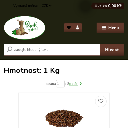
za
0,00 Kč
CZK
0
ks
Menu
Hledat
Hmotnost: 1 Kg
strana
z 8
další