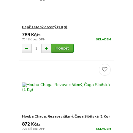
Pepř zelený drcený (1 Kg)
789 Kč
/
ks
704 Kč
bez DPH
SKLADEM
Koupit
Houba Chaga, Rezavec šikmý, Čaga Sibiřská (1 Kg)
872 Kč
/
ks
779 Kč
bez DPH
SKLADEM