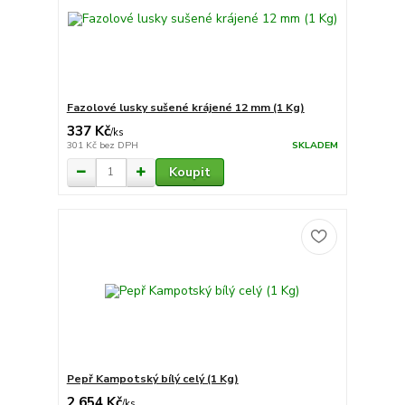
Fazolové lusky sušené krájené 12 mm (1 Kg)
337 Kč
/
ks
301 Kč
bez DPH
SKLADEM
Koupit
Pepř Kampotský bílý celý (1 Kg)
2 654 Kč
/
ks