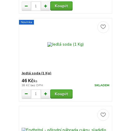
Koupit
Novinka
Jedlá soda (1 Kg)
46 Kč
/
ks
38 Kč
bez DPH
SKLADEM
Koupit