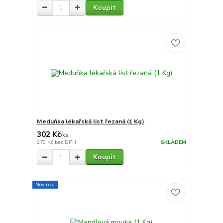
Koupit
Meduňka lékařská list řezaná (1 Kg)
302 Kč
/
ks
270 Kč
bez DPH
SKLADEM
Koupit
Novinka