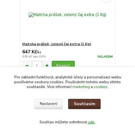
Matcha prášek, zelený čaj extra (1 Kg)
647 Kč
/
ks
578 Kč
bez DPH
SKLADEM
Koupit
Pro základní funkčnost, analytické účely a personalizaci webu
používáme soubory cookies. Používáním tohoto webu stímto
souhlasíte. Více informací
marketing
a
cookies
.
Souhlasím
Nastavení
Souhlas můžete odmítnout
zde
.
Pepř sečuánský červený celý - intenzivní (1 Kg)