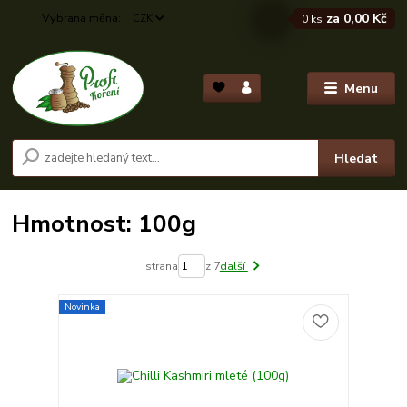
za
0,00 Kč
CZK
0
ks
Menu
Hledat
Hmotnost: 100g
strana
z 7
další
Novinka