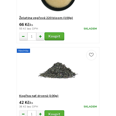
Želatina vepřová 220 bloom (100g)
66 Kč
/
ks
55 Kč
bez DPH
SKLADEM
Koupit
Novinka
Kopřiva nať drcená (100g)
42 Kč
/
ks
38 Kč
bez DPH
SKLADEM
Koupit