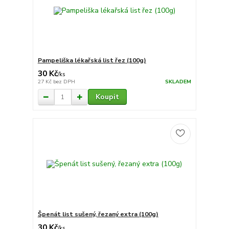
Pampeliška lékařská list řez (100g)
30 Kč
/
ks
27 Kč
bez DPH
SKLADEM
Koupit
Špenát list sušený, řezaný extra (100g)
30 Kč
/
ks