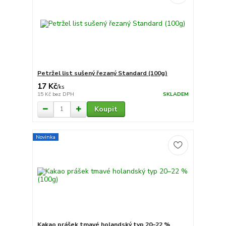
Petržel list sušený řezaný Standard (100g)
17 Kč
/
ks
15 Kč
bez DPH
SKLADEM
Koupit
Novinka
Kakao prášek tmavé holandský typ 20–22 %