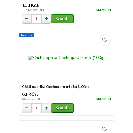
118 Kč
/
ks
105 Kč
bez DPH
SKLADEM
Koupit
Novinka
Chilli paprika Gochugaru mletá (100g)
63 Kč
/
ks
56 Kč
bez DPH
SKLADEM
Koupit