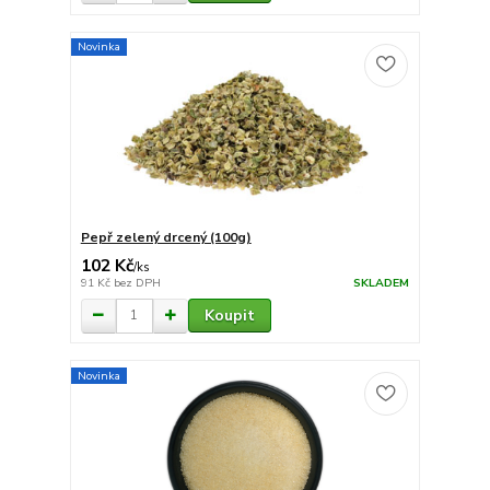
Novinka
Pepř zelený drcený (100g)
102 Kč
/
ks
91 Kč
bez DPH
SKLADEM
Koupit
Novinka