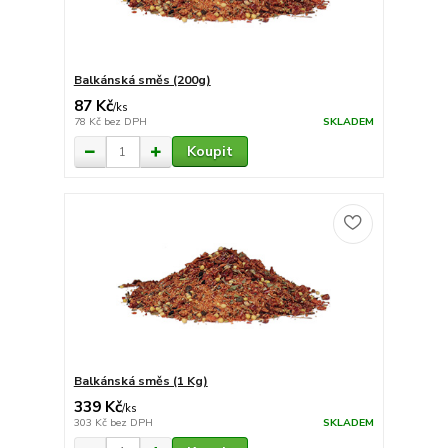
Balkánská směs (200g)
87 Kč
/
ks
78 Kč
bez DPH
SKLADEM
Koupit
Balkánská směs (1 Kg)
339 Kč
/
ks
303 Kč
bez DPH
SKLADEM