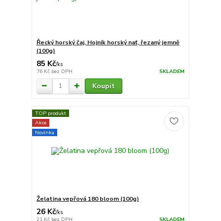
Řecký horský čaj, Hojník horský nať, řezaný jemně
(100g)
85 Kč
/
ks
76 Kč
bez DPH
SKLADEM
Koupit
TOP produkt
Akce
Novinka
Želatina vepřová 180 bloom (100g)
26 Kč
/
ks
21 Kč
bez DPH
SKLADEM