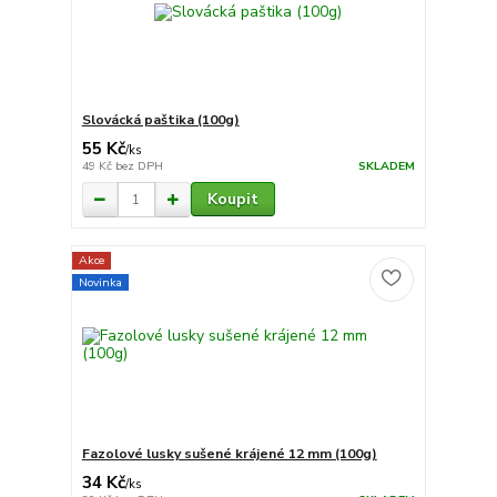
Slovácká paštika (100g)
55 Kč
/
ks
49 Kč
bez DPH
SKLADEM
Koupit
Akce
Novinka
Fazolové lusky sušené krájené 12 mm (100g)
34 Kč
/
ks