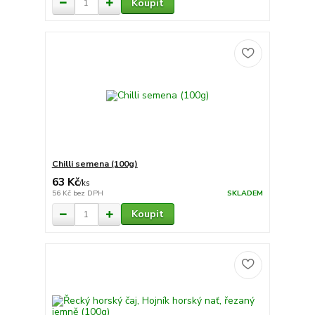
Koupit
Chilli semena (100g)
63 Kč
/
ks
56 Kč
bez DPH
SKLADEM
Koupit