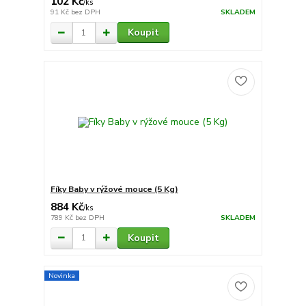
102 Kč
/
ks
91 Kč
bez DPH
SKLADEM
Koupit
Fíky Baby v rýžové mouce (5 Kg)
884 Kč
/
ks
789 Kč
bez DPH
SKLADEM
Koupit
Novinka