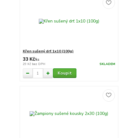
Křen sušený drť 1x10 (100g)
33 Kč
/
ks
29 Kč
bez DPH
SKLADEM
Koupit