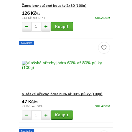
Žampiony sušené kousky 2x30 (100g)
126 Kč
/
ks
113 Kč
bez DPH
SKLADEM
Koupit
Novinka
Vlašské ořechy jádra 60% až 80% půlky (100g)
47 Kč
/
ks
42 Kč
bez DPH
SKLADEM
Koupit
Novinka