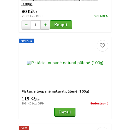
(100g)
80 Kč
/
ks
71 Kč
bez DPH
SKLADEM
Koupit
Novinka
Pistácie loupané natural půlené (100g)
115 Kč
/
ks
103 Kč
bez DPH
Nedostupné
Detail
Akce