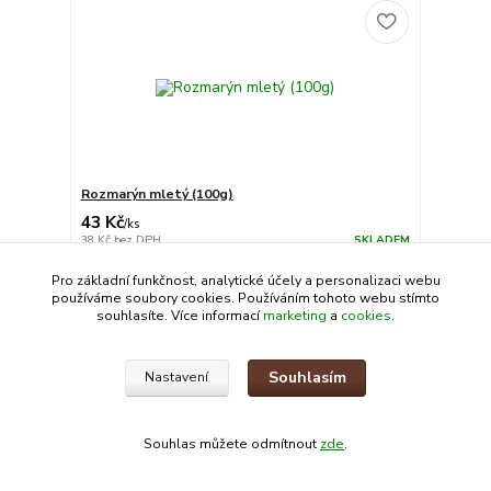
Rozmarýn mletý (100g)
43 Kč
/
ks
38 Kč
bez DPH
SKLADEM
Koupit
Pro základní funkčnost, analytické účely a personalizaci webu
používáme soubory cookies. Používáním tohoto webu stímto
souhlasíte. Více informací
marketing
a
cookies
.
Souhlasím
Nastavení
Souhlas můžete odmítnout
zde
.